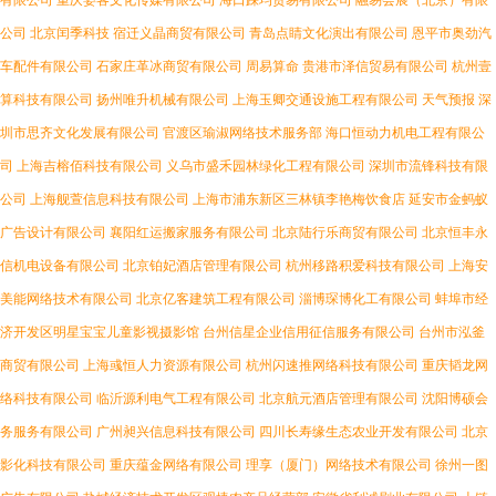
有限公司
重庆姿客文化传媒有限公司
海口踩均贸易有限公司
融易会展（北京）有限
公司
北京闰季科技
宿迁义晶商贸有限公司
青岛点睛文化演出有限公司
恩平市奥劲汽
车配件有限公司
石家庄革冰商贸有限公司
周易算命
贵港市泽信贸易有限公司
杭州壹
算科技有限公司
扬州唯升机械有限公司
上海玉卿交通设施工程有限公司
天气预报
深
圳市思齐文化发展有限公司
官渡区瑜淑网络技术服务部
海口恒动力机电工程有限公
司
上海吉榕佰科技有限公司
义乌市盛禾园林绿化工程有限公司
深圳市流锋科技有限
公司
上海舰萱信息科技有限公司
上海市浦东新区三林镇李艳梅饮食店
延安市金蚂蚁
广告设计有限公司
襄阳红运搬家服务有限公司
北京陆行乐商贸有限公司
北京恒丰永
信机电设备有限公司
北京铂妃酒店管理有限公司
杭州移路积爱科技有限公司
上海安
美能网络技术有限公司
北京亿客建筑工程有限公司
淄博琛博化工有限公司
蚌埠市经
济开发区明星宝宝儿童影视摄影馆
台州信星企业信用征信服务有限公司
台州市泓釜
商贸有限公司
上海彧恒人力资源有限公司
杭州闪速推网络科技有限公司
重庆韬龙网
络科技有限公司
临沂源利电气工程有限公司
北京航元酒店管理有限公司
沈阳博硕会
务服务有限公司
广州昶兴信息科技有限公司
四川长寿缘生态农业开发有限公司
北京
影化科技有限公司
重庆蕴金网络有限公司
理享（厦门）网络技术有限公司
徐州一图