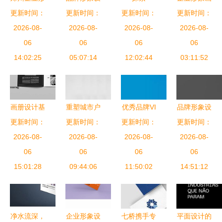
更新时间：
象设计 锦
计助力企业
更新时间：
CI（Corporate
更新时间：
更新时间：
册设计 塑
2026-08-
旗、形象
2026-08-
形象提升
Identity）
2026-08-
造品牌视觉
2026-08-
墙、背景
06
——聚焦艺
06
以“形客”升
06
的核心策略
06
墙、灯箱门
14:02:25
点创意商城
05:07:14
维品牌态势
12:02:44
03:11:52
头与LOGO
的实战分析
– By DES
墙标牌的全
彩视觉设计
方位打造
画册设计基
重塑城市户
优秀品牌VI
品牌形象设
础常识与企
更新时间：
更新时间：
外新风尚
更新时间：
设计欣赏
计与企业形
更新时间：
业形象塑造
2026-08-
Downcity品
2026-08-
2026-08-
企业形象
象设计 企
2026-08-
06
牌形象与企
06
的“第一张
06
业不可或缺
06
15:01:28
业形象设计
09:44:06
11:50:02
脸”
的战略投资
14:51:12
之道
净水流深，
企业形象设
七桥携手专
平面设计的